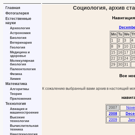
Социология, архив ста
Главная
Фотогалерея
Навигация
Естественные
науки
Decembe
Археология
Астрономия
Mn
Tu
We
T
Биология
1
2
3
4
Ветеринария
8
9
10
1
Геология
Медицина и
15
16
17
1
здоровье
22
23
24
2
Молекулярная
биология
29
30
31
Палеонтология
Физика
Все но
Химия
Математика
К сожалению выбранный вами архив в настоящий мом
Алгоритмы
Теория
навиг
Приложения
Технология
2007
Nove
Авиация и
машиностроение
2008
Dece
Высокие
2009
Jan
технологии
Вычислительная
техника
Нанотехнология