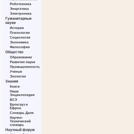
Роботехника
Энергетика
Электроника
Гуманитарные
науки
История
Психология
Социология
Экономика
Философия
Общество
Образование
Развитие науки
Промышленность
Ученые
Экология
Знания
Книги
Наша
Энциклопедия
БСЭ
Брокгауз и
Ефрон
Словарь Даля
Научно-
Технический
словарь
Научный форум