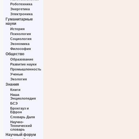
Роботехника
Энергетика
Электроника
Гуманитарные
науки
История
Психология
Социология
Экономика
Философия
Общество
Образование
Развитие науки
Промышленность
Ученые
Экология
Знания
Книги
Наша
Энциклопедия
БСЭ
Брокгауз и
Ефрон
Словарь Даля
Научно-
Технический
словарь
Научный форум