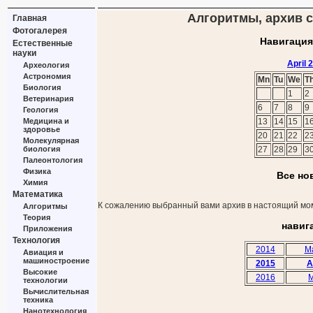
Алгоритмы, архив ст
Главная
Фотогалерея
Навигация
Естественные
науки
April 
Археология
Астрономия
Mn
Tu
We
T
Биология
1
2
Ветеринария
6
7
8
9
Геология
Медицина и
13
14
15
1
здоровье
20
21
22
2
Молекулярная
биология
27
28
29
3
Палеонтология
Физика
Все но
Химия
Математика
К сожалению выбранный вами архив в настоящий мом
Алгоритмы
Теория
навиг
Приложения
Технология
2014
M
Авиация и
машиностроение
2015
A
Высокие
2016
M
технологии
Вычислительная
техника
Нанотехнология