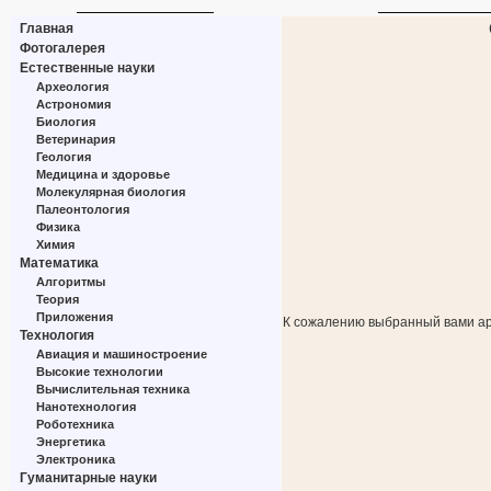
Главная
Фотогалерея
Естественные науки
Археология
Астрономия
Биология
Ветеринария
Геология
Медицина и здоровье
Молекулярная биология
Палеонтология
Физика
Химия
Математика
Алгоритмы
Теория
Приложения
К сожалению выбранный вами ар
Технология
Авиация и машиностроение
Высокие технологии
Вычислительная техника
Нанотехнология
Роботехника
Энергетика
Электроника
Гуманитарные науки